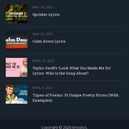
MAY 14, 2025
Sprinter Lyrics
MAY 12, 2025
Calm Down Lyrics
APRIL 10, 2025
Taylor Swift’s ‘Look What You Made Me Do’
Lyrics: Who Is the Song About?
APRIL 9, 2025
Types of Poems: 33 Unique Poetry Forms (With
Examples)
Copyright © 2026 lyricskys.